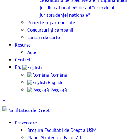
„Realități și perspective ale învățământului
juridic național. 65 de ani în serviciul
jurisprudenței naționale”
Proiecte și parteneriate
Concursuri și campanii
Lansări de carte
Resurse
Acte
Contact
En:
Română
English
Русский
Prezentare
Broșura Facultății de Drept a USM
Planul Strategic a Facultății