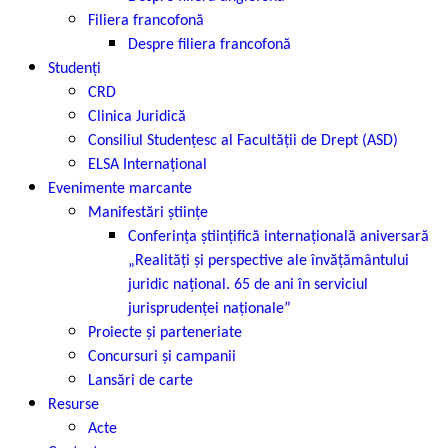
Filiera francofonă
Despre filiera francofonă
Studenți
CRD
Clinica Juridică
Consiliul Studențesc al Facultății de Drept (ASD)
ELSA Internațional
Evenimente marcante
Manifestări științe
Conferința științifică internațională aniversară
„Realități și perspective ale învățământului
juridic național. 65 de ani în serviciul
jurisprudenței naționale”
Proiecte și parteneriate
Concursuri și campanii
Lansări de carte
Resurse
Acte