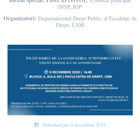
Invitat special:
Pavel APOSTOL
, Comisar principal
INSP, IGP
Organizatori:
Departamentul Drept Public al Facultății de
Drept, USM
Published
joi, 4 decembrie 2025