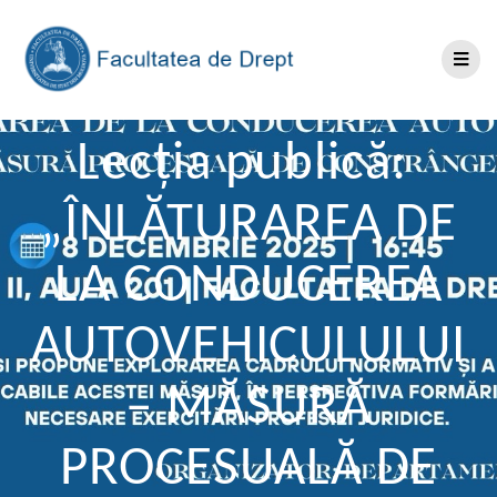
Lecția publică:
„ÎNLĂTURAREA DE
LA CONDUCEREA
AUTOVEHICULULUI
– MĂSURĂ
PROCESUALĂ DE