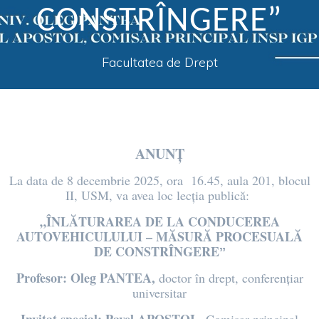
CONSTRÎNGEREˮ
Facultatea de Drept
ANUNȚ
La data de 8 decembrie 2025, ora 16.45, aula 201, blocul
II, USM, va avea loc lecția publică:
„ÎNLĂTURAREA DE LA CONDUCEREA
AUTOVEHICULULUI – MĂSURĂ PROCESUALĂ
DE CONSTRÎNGEREˮ
Profesor: Oleg PANTEA,
doctor în drept, conferențiar
universitar