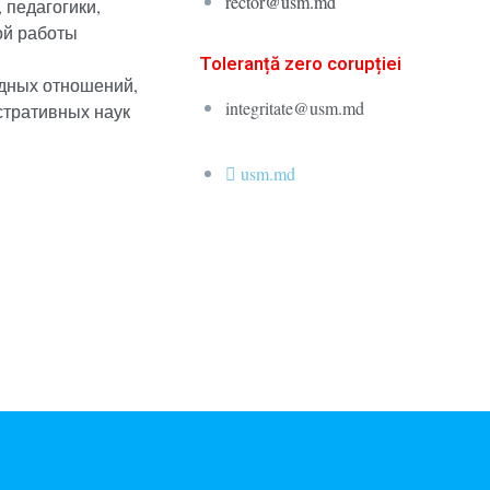
rector@usm.md
 педагогики,
ой работы
Toleranță zero corupției
дных отношений,
integritate@usm.md
стративных наук
usm.md