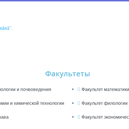
mână
”.
Факультеты
иологии и почвоведения
Факультет математик
имии и химической технологии
Факультет филологии
рава
Факультет экономичес