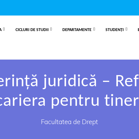
A
CICLURI DE STUDII
DEPARTAMENTE
STUDENȚI
ință juridică – Refo
cariera pentru tiner
Facultatea de Drept