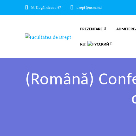
M. Kogălniceau 67
drept@usm.md
PREZENTARE
ADMITERE
RU:
(Română) Confer