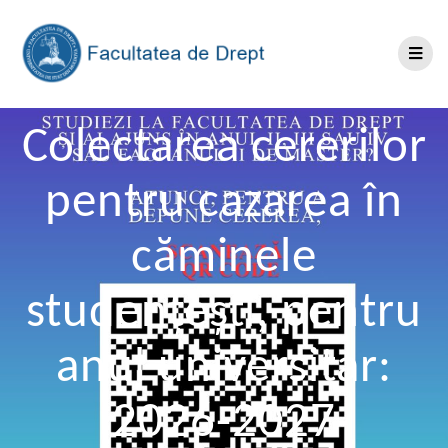
Colectarea cererilor
pentru cazarea în
căminele
studențești, pentru
anul universitar:
2026-2027