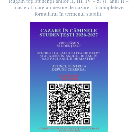
Rugăm toți studenții anilor II, III, IV – zi și anul II –
masterat, care au nevoie de cazare, să completeze
formularul în termenul stabilit.