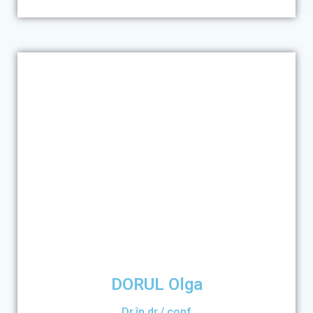
DORUL Olga
Dr.în dr./ conf