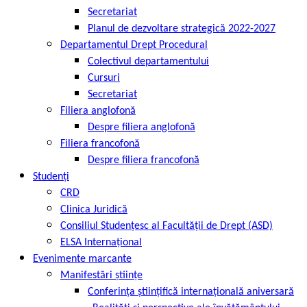
Secretariat
Planul de dezvoltare strategică 2022-2027
Departamentul Drept Procedural
Colectivul departamentului
Cursuri
Secretariat
Filiera anglofonă
Despre filiera anglofonă
Filiera francofonă
Despre filiera francofonă
Studenți
CRD
Clinica Juridică
Consiliul Studențesc al Facultății de Drept (ASD)
ELSA Internațional
Evenimente marcante
Manifestări științe
Conferința științifică internațională aniversară