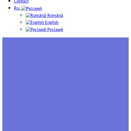
Contact
Ru:
Română
English
Русский