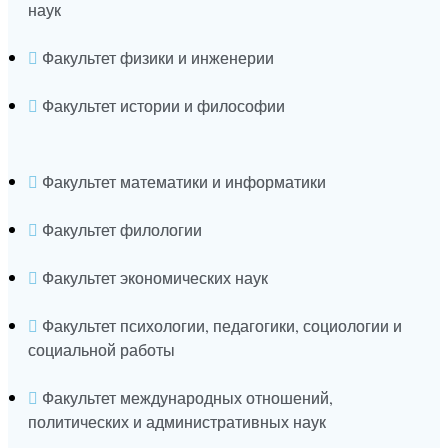
наук
Факультет физики и инженерии
Факультет истории и философии
Факультет математики и информатики
Факультет филологии
Факультет экономических наук
Факультет психологии, педагогики, социологии и
социальной работы
Факультет международных отношений,
политических и административных наук