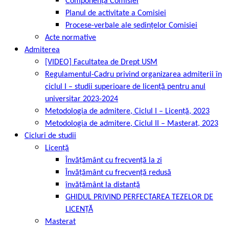
Componența Comisiei
Planul de activitate a Comisiei
Procese-verbale ale ședințelor Comisiei
Acte normative
Admiterea
[VIDEO] Facultatea de Drept USM
Regulamentul-Cadru privind organizarea admiterii în
ciclul I – studii superioare de licență pentru anul
universitar 2023-2024
Metodologia de admitere, Ciclul I – Licență, 2023
Metodologia de admitere, Ciclul II – Masterat, 2023
Cicluri de studii
Licență
Învățământ cu frecvență la zi
Învățământ cu frecvență redusă
învățământ la distanță
GHIDUL PRIVIND PERFECTAREA TEZELOR DE
LICENȚĂ
Masterat