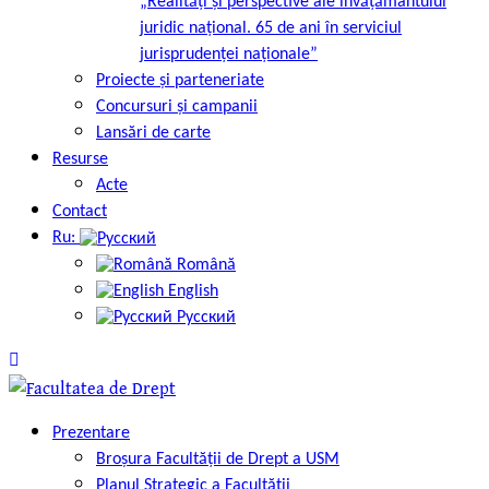
„Realități și perspective ale învățământului
juridic național. 65 de ani în serviciul
jurisprudenței naționale”
Proiecte și parteneriate
Concursuri și campanii
Lansări de carte
Resurse
Acte
Contact
Ru:
Română
English
Русский
Prezentare
Broșura Facultății de Drept a USM
Planul Strategic a Facultății