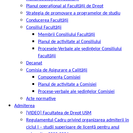
Planul operațional al Facultății de Drept
Strategia de promovare a programelor de studiu
Conducerea Facultății
Consiliul Facultății
Membrii Consiliului Facultății
Planul de activitate al Consiliului
Procesele-Verbale ale şedinţelor Consiliului
Facultății
Decanat
Comisia de Asigurare a Calității
Componența Comisiei
Planul de activitate a Comisiei
Procese-verbale ale ședințelor Comisiei
Acte normative
Admiterea
[VIDEO] Facultatea de Drept USM
Regulamentul-Cadru privind organizarea admiterii în
ciclul I – studii superioare de licență pentru anul