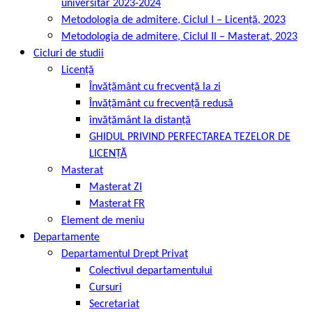
universitar 2023-2024
Metodologia de admitere, Ciclul I – Licență, 2023
Metodologia de admitere, Ciclul II – Masterat, 2023
Cicluri de studii
Licență
Învățământ cu frecvență la zi
Învățământ cu frecvență redusă
învățământ la distanță
GHIDUL PRIVIND PERFECTAREA TEZELOR DE
LICENȚĂ
Masterat
Masterat ZI
Masterat FR
Element de meniu
Departamente
Departamentul Drept Privat
Colectivul departamentului
Cursuri
Secretariat