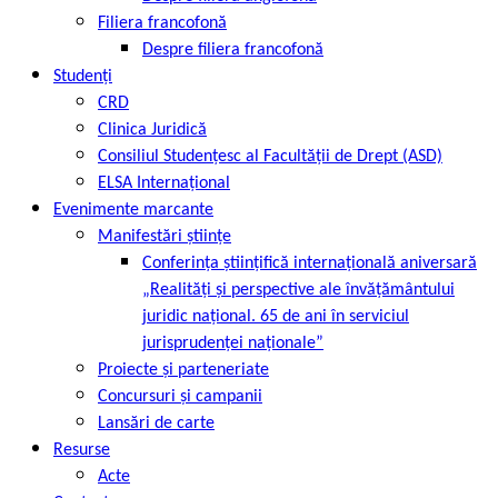
Filiera francofonă
Despre filiera francofonă
Studenți
CRD
Clinica Juridică
Consiliul Studențesc al Facultății de Drept (ASD)
ELSA Internațional
Evenimente marcante
Manifestări științe
Conferința științifică internațională aniversară
„Realități și perspective ale învățământului
juridic național. 65 de ani în serviciul
jurisprudenței naționale”
Proiecte și parteneriate
Concursuri și campanii
Lansări de carte
Resurse
Acte