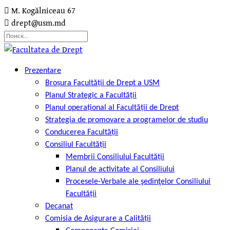
M. Kogălniceau 67
drept@usm.md
Prezentare
Broșura Facultății de Drept a USM
Planul Strategic a Facultății
Planul operațional al Facultății de Drept
Strategia de promovare a programelor de studiu
Conducerea Facultății
Consiliul Facultății
Membrii Consiliului Facultății
Planul de activitate al Consiliului
Procesele-Verbale ale şedinţelor Consiliului
Facultății
Decanat
Comisia de Asigurare a Calității