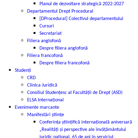
Planul de dezvoltare strategică 2022-2027
Departamentul Drept Procedural
[DProcedural] Colectivul departamentului
Cursuri
Secretariat
Filiera anglofonă
Despre filiera anglofonă
Filiera francofonă
Despre filiera francofonă
Studenți
CRD
Clinica Juridică
Consiliul Studențesc al Facultății de Drept (ASD)
ELSA Internațional
Evenimente marcante
Manifestări științe
Conferința științifică internațională aniversară
„Realități și perspective ale învățământului
juridic național. 65 de ani în serviciul