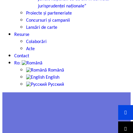
jurisprudenței naționale”
Proiecte și parteneriate
Concursuri și campanii
Lansări de carte
Resurse
Colaborări
Acte
Contact
Ro:
Română
English
Русский