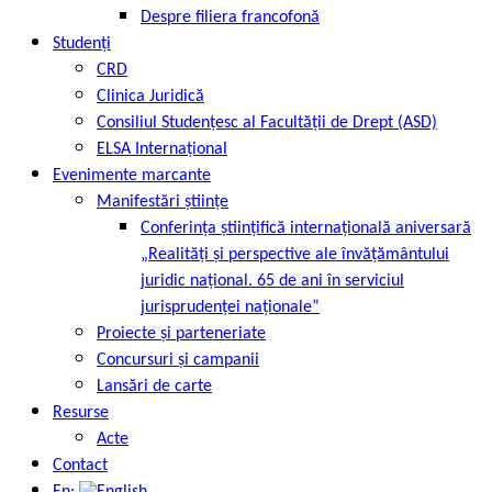
Despre filiera francofonă
Studenți
CRD
Clinica Juridică
Consiliul Studențesc al Facultății de Drept (ASD)
ELSA Internațional
Evenimente marcante
Manifestări științe
Conferința științifică internațională aniversară
„Realități și perspective ale învățământului
juridic național. 65 de ani în serviciul
jurisprudenței naționale”
Proiecte și parteneriate
Concursuri și campanii
Lansări de carte
Resurse
Acte
Contact