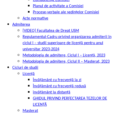
Componența Comisiei
Planul de activitate a Comisiei
Procese-verbale ale ședințelor Comisiei
Acte normative
Admiterea
[VIDEO] Facultatea de Drept USM
Regulamentul-Cadru privind organizarea admiterii în
ciclul I – studii superioare de licență pentru anul
universitar 2023-2024
Metodologia de admitere, Ciclul I – Licență, 2023
Metodologia de admitere, Ciclul II – Masterat, 2023
Cicluri de studii
Licență
Învățământ cu frecvență la zi
Învățământ cu frecvență redusă
învățământ la distanță
GHIDUL PRIVIND PERFECTAREA TEZELOR DE
LICENȚĂ
Masterat