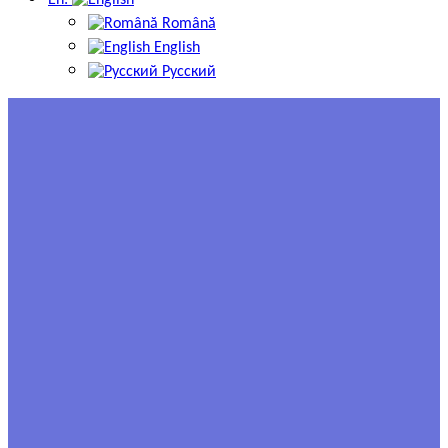
En:
Română
English
Русский