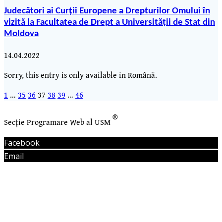
Judecători ai Curții Europene a Drepturilor Omului în
vizită la Facultatea de Drept a Universității de Stat din
Moldova
14.04.2022
Sorry, this entry is only available in Română.
Page
Page
Page
Page
Page
Page
Page
1
…
35
36
37
38
39
…
46
Posts
navigation
®
Secție Programare Web al USM
Facebook
Email