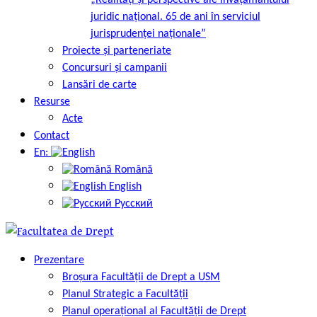
„Realități și perspective ale învățământului
juridic național. 65 de ani în serviciul
jurisprudenței naționale”
Proiecte și parteneriate
Concursuri și campanii
Lansări de carte
Resurse
Acte
Contact
En:
Română
English
Русский
Prezentare
Broșura Facultății de Drept a USM
Planul Strategic a Facultății
Planul operațional al Facultății de Drept