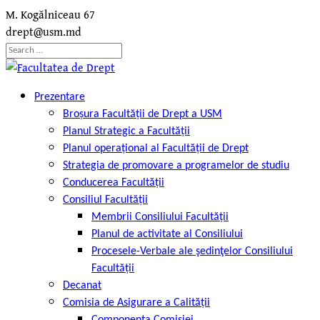
Skip
M. Kogălniceau 67
to
drept@usm.md
content
Search
for:
Prezentare
Broșura Facultății de Drept a USM
Planul Strategic a Facultății
Planul operațional al Facultății de Drept
Strategia de promovare a programelor de studiu
Conducerea Facultății
Consiliul Facultății
Membrii Consiliului Facultății
Planul de activitate al Consiliului
Procesele-Verbale ale şedinţelor Consiliului
Facultății
Decanat
Comisia de Asigurare a Calității